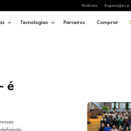
Notícias
Exposições e 
as
Tecnologias
Parceiros
Comprar
– é
nossas
edefinindo