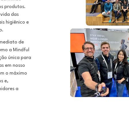
os produtos.
 vida das
s higiênico e
o.
imediato de
umo a Mindful
ção única para
vas em nosso
rem o máximo
s e,
midores a