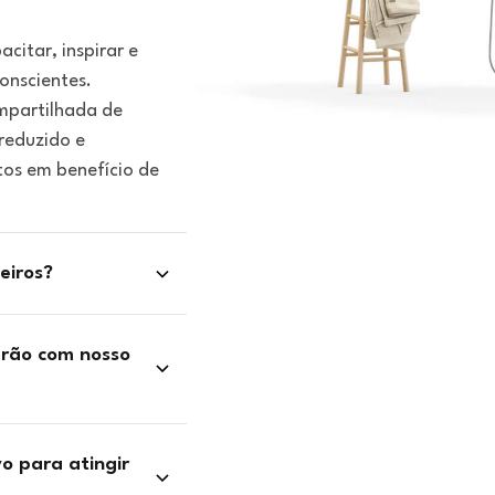
itar, inspirar e
onscientes.
mpartilhada de
reduzido e
tos em benefício de
eiros?
arão com nosso
o para atingir